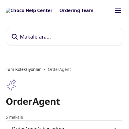
Ana içeriğe geç
Makale ara...
Tüm Koleksiyonlar
OrderAgent
OrderAgent
5 makale
OrderAgent'a başlarken