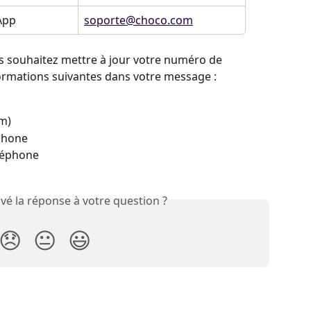
App
soporte@choco.com
s souhaitez mettre à jour votre numéro de 
nformations suivantes dans votre message :
om)
phone
léphone
vé la réponse à votre question ?
😞
😐
😃