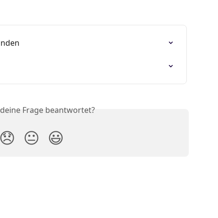
inden
 deine Frage beantwortet?
😞
😐
😃